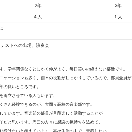
2年
3年
４人
１人
に
ンテストへの出場、演奏会
す。学年関係なくとにかく仲がよく、毎日笑いの絶えない部活です。
ニケーションも多く、個々の役割がしっかりしているので、部員全員が
部の良いところです。
を両立させている人もいます。
くさん経験できるのが、大間々高校の音楽部です。
しています。音楽部の部員が普段楽しく活動することが
そだと思います。周囲の方々に感謝の気持ちを込めて、
り続けたいと考えています。高校生活の中で、青春したい。