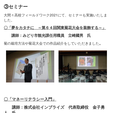
③セミナー
大間々高校フィールドワーク2021にて、セミナーも実施いたしま
した。
〇「夢をカタチに ～第６４回関東菊花大会を装飾する～」
講師：みどり市観光課任用職員 立崎國男 氏
菊の栽培方法や菊花大会での作品紹介をしていただきました
。
〇「マネーリテラシー入門」
講師：株式会社インブライズ 代表取締役 金子勇
人 氏