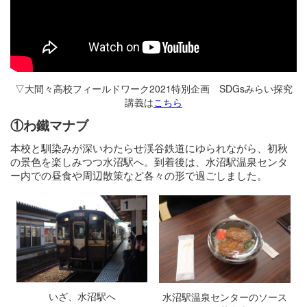
▽大間々高校フィールドワーク2021特別企画 SDGsみらい探究
講義は
こちら
①わ鐵マナブ
本校と馴染みが深いわたらせ渓谷鉄道にゆられながら、初秋
の景色を楽しみつつ水沼駅へ。到着後は、水沼駅温泉センタ
ー内での昼食や周辺散策など各々の形で過ごしました。
いざ、水沼駅へ
水沼駅温泉センターのソース