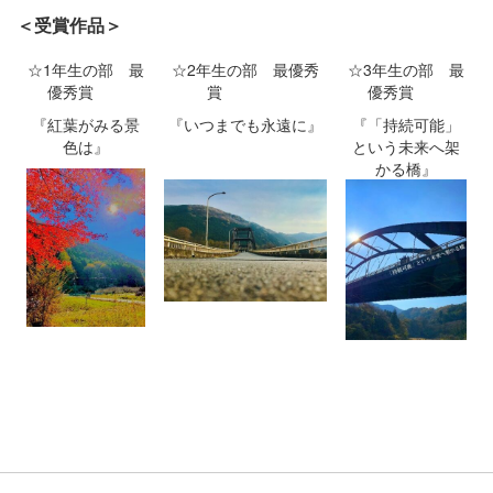
＜受賞作品＞
☆1年生の部 最
☆2年生の部 最優秀
☆3年生の部 最
優秀賞
賞
優秀賞
『紅葉がみる景
『いつまでも永遠に』
『「持続可能」
色は』
という未来へ架
かる橋』