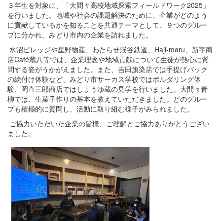
３年生を対象に、「大間々高校地域探索フィールドワーク2025」
を行いました。地域や社会の課題解決のために、企業がどのよう
に貢献しているかを知ることを共通テーマとして、９つのグルー
プに分かれ、みどり市内の企業を訪れました。
水沼ビレッジや星野物産、わたらせ渓谷鉄道、Haji-maru、新宇商
店Café蔵八等では、企業理念や地域貢献について生徒が熱心に質
問する姿がうかがえました。また、吉田旗染店では手提げバック
の絵付け体験など、みどり市サーカス学校ではボルダリング体
験、岡直三郎商店ではしょうゆ蔵の見学を行いました。大間々青
柳では、生菓子作りの基本を教えていただきました。どのグルー
プも積極的に質問し、活動に取り組む様子がみられました。
ご協力いただいた企業の皆様、ご理解とご協力ありがとうござい
ました。