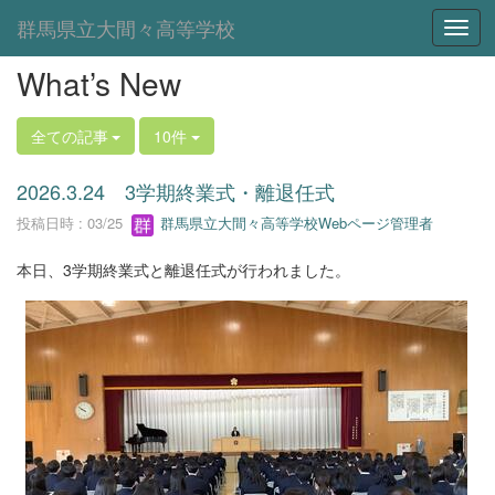
群馬県立大間々高等学校
Toggl
What’s New
全ての記事
10件
2026.3.24 3学期終業式・離退任式
投稿日時 : 03/25
群馬県立大間々高等学校Webページ管理者
本日、3学期終業式と離退任式が行われました。