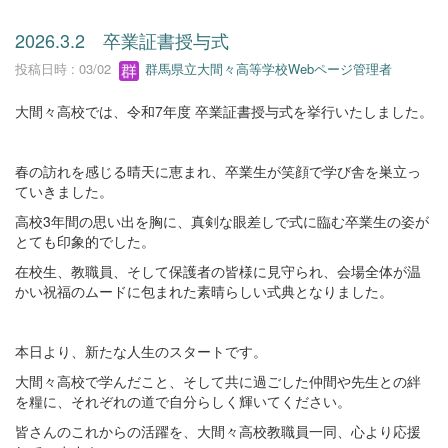
2026.3.2 卒業証書授与式
投稿日時 : 03/02
群馬県立大間々高等学校Webページ管理者
大間々高校では、令和7年度 卒業証書授与式を挙行いたしました。
春の訪れを感じる晴天に恵まれ、卒業生が笑顔で学び舎を巣立っ
ていきました。
高校3年間の思い出を胸に、真剣な眼差しで式に臨む卒業生の姿が
とても印象的でした。
在校生、教職員、そして保護者の皆様に見守られ、会場全体が温
かい祝福のムードに包まれた素晴らしい式典となりました。
本日より、新たな人生のスタートです。
大間々高校で学んだこと、そして共に過ごした仲間や先生との絆
を糧に、それぞれの道で自分らしく輝いてください。
皆さんのこれからの活躍を、大間々高校教職員一同、心より応援