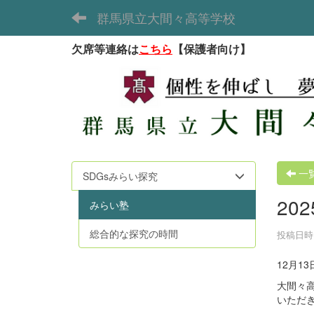
群馬県立大間々高等学校
欠席等連絡は
こちら
【保護者向け】
一
SDGsみらい探究
20
みらい塾
総合的な探究の時間
投稿日時 :
12月1
大間々
いただ