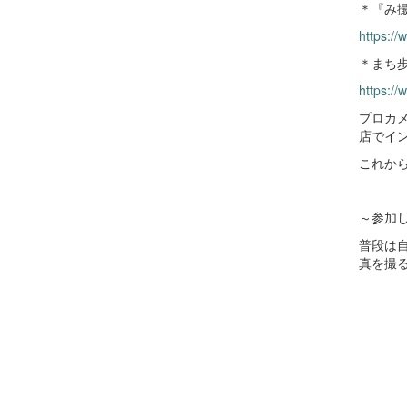
＊『み
https://
＊まち
https://
プロカ
店でイ
これか
～参加
普段は
真を撮