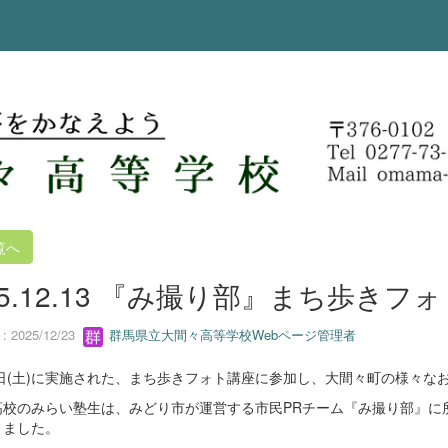
覧へ
25.12.13 『み撮り部』まち歩き
 2025/12/23
群馬県立大間々高等学校Webページ管理者
3日(土)に実施された、まち歩きフォト講座に参加し、大間々町の様々な
高校のみらい塾生は、みどり市が運営する市民PRチーム『み撮り部』に
きました。