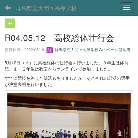
群馬県立大間々高等学校
Toggl
R04.05.12 高校総体壮行会
投稿日時 : 2022/05/16
群馬県立大間々高等学校Webページ管理者
5月12日（木）に高校総体の壮行会を行いました。３年生は体育
館、１・２年生は教室からオンラインで参加しました。
すでに競技を終えた部活もありましたが、それぞれの部活の選手
が決意表明を行いました。