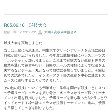
R05.06.16 球技大会
投稿日時 : 2023/06/22
大間々高校Web担当M
球技大会を実施しました。
当日は天候にも恵まれ、桐生大学グリーンアリーナを会場に終日
熱戦が繰り広げられました。今年度は競技種目にパラスポーツの
「ボッチャ」が加わりました。これまで経験のない生徒も体育の
授業を通して練習を行い、戦略やボールの種類によって投法を工
夫するなどチーム一丸となって競技に参加していました。今回初
めての試みでしたが、インターアクト部の生徒を中心に運営もス
ムーズに進行することができました。
その他の競技についても例年通り、学年を問わず競技ごとに３つ
の予選リーグにクラスを振り分け、各クラスがリーグ戦でトーナ
メント出場を目指しました。予選リーグを勝ち取った3クラスとワ
イルドカード１枠の計４クラスが決勝トーナメントに進み、優勝
を目指してしのぎを削りました。