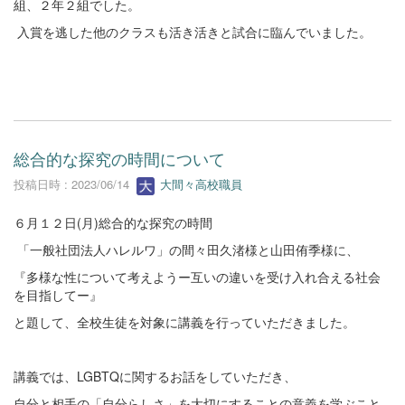
組、２年２組でした。
入賞を逃した他のクラスも活き活きと試合に臨んでいました。
総合的な探究の時間について
投稿日時 : 2023/06/14
大間々高校職員
６月１２日(月)総合的な探究の時間
「一般社団法人ハレルワ」の間々田久渚様と山田侑季様に、
『多様な性について考えようー互いの違いを受け入れ合える社会
を目指してー』
と題して、全校生徒を対象に講義を行っていただきました。
講義では、LGBTQに関するお話をしていただき、
自分と相手の「自分らしさ」を大切にすることの意義を学ぶこと