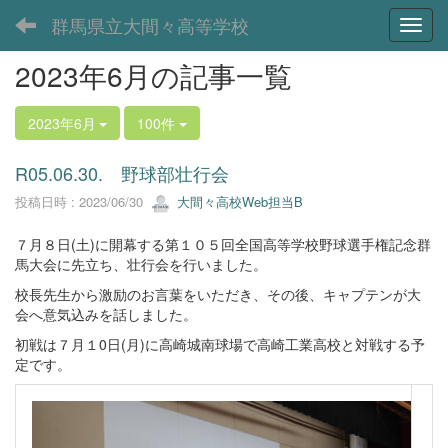
群馬県立大間々高等学校
Toggl
2023年6月の記事一覧
2023年6月
100件
R05.06.30. 野球部壮行会
投稿日時 : 2023/06/30
大間々高校Web担当B
７月８日(土)に開幕する第１０５回全国高等学校野球選手権記念群
馬大会に先立ち、壮行会を行いました。
校長先生から激励のお言葉をいただき、その後、キャプテンが大
会へ意気込みを話しました。
初戦は７月１0日(月)に高崎城南球場で高崎工業高校と対戦する予
定です。