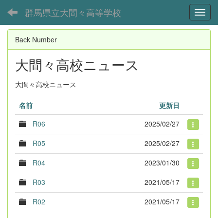
群馬県立大間々高等学校
Toggl
Back Number
大間々高校ニュース
大間々高校ニュース
名前
更新日
R06
2025/02/27
R05
2025/02/27
R04
2023/01/30
R03
2021/05/17
R02
2021/05/17