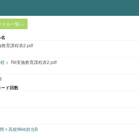
ァイル一覧へ
ル名
施教育課程表2.pdf
課程
>
R6実施教育課程表2.pdf
B
ロード回数
間々高校Web担当B