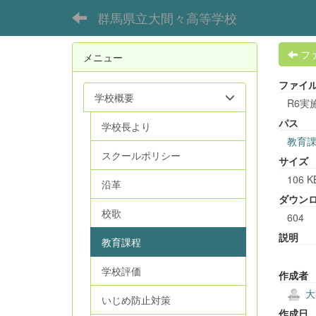
群馬県立大間々高等学校
フ
メニュー
ファイ
学校概要
R6実
パス
学校長より
教育
スクールポリシー
サイズ
106 K
沿革
ダウン
校歌
604
説明
教育課程
学校評価
作成者
大
いじめ防止対策
作成日