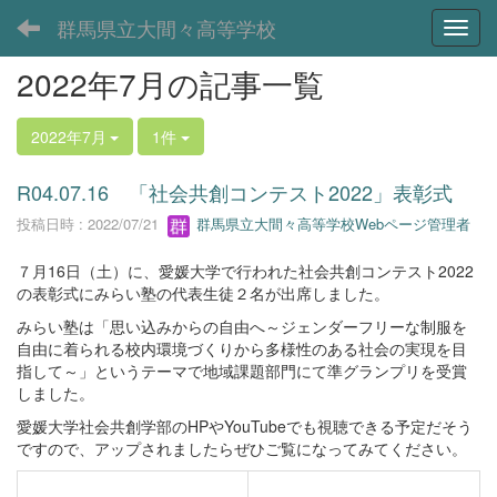
群馬県立大間々高等学校
Toggl
2022年7月の記事一覧
2022年7月
1件
R04.07.16 「社会共創コンテスト2022」表彰式
投稿日時 : 2022/07/21
群馬県立大間々高等学校Webページ管理者
７月16日（土）に、愛媛大学で行われた社会共創コンテスト2022
の表彰式にみらい塾の代表生徒２名が出席しました。
みらい塾は「思い込みからの自由へ～ジェンダーフリーな制服を
自由に着られる校内環境づくりから多様性のある社会の実現を目
指して～」というテーマで地域課題部門にて準グランプリを受賞
しました。
愛媛大学社会共創学部のHPやYouTubeでも視聴できる予定だそう
ですので、アップされましたらぜひご覧になってみてください。