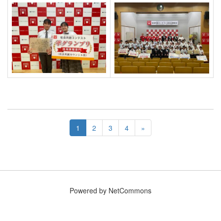
1
2
3
4
»
Powered by NetCommons