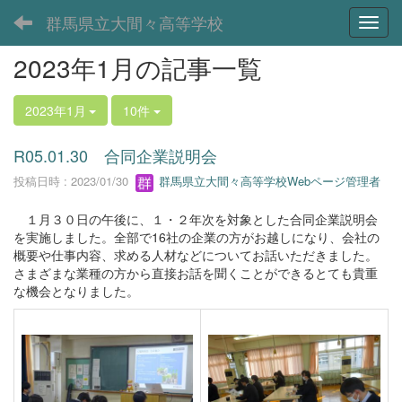
群馬県立大間々高等学校
Toggl
2023年1月の記事一覧
2023年1月
10件
R05.01.30 合同企業説明会
投稿日時 : 2023/01/30
群馬県立大間々高等学校Webページ管理者
１月３０日の午後に、１・２年次を対象とした合同企業説明会
を実施しました。全部で16社の企業の方がお越しになり、会社の
概要や仕事内容、求める人材などについてお話いただきました。
さまざまな業種の方から直接お話を聞くことができるとても貴重
な機会となりました。