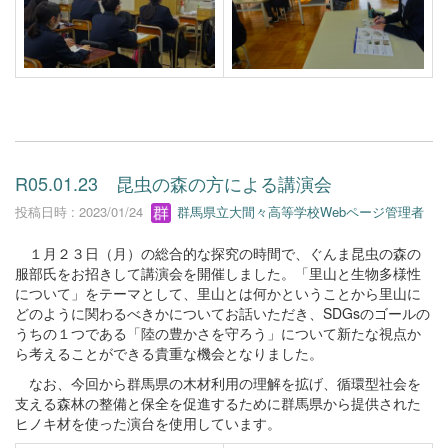
R05.01.23 昆虫の森の方による講演会
投稿日時 : 2023/01/24
群馬県立大間々高等学校Webページ管理者
１月２３日（月）の総合的な探究の時間で、ぐんま昆虫の森の
服部氏をお招きして講演会を開催しました。「里山と生物多様性
について」をテーマとして、里山とは何かということから里山に
どのように関わるべきかについてお話いただき、SDGsのゴールの
うちの１つである「陸の豊かさを守ろう」について新たな視点か
ら考えることができる貴重な機会となりました。
なお、今回から群馬県の木材利用の理解を拡げ、循環型社会を
支える森林の整備と保全を促進するために群馬県から提供された
ヒノキ材を使った演台を使用しています。