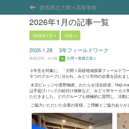
群馬県立大間々高等学校
2026年1月の記事一覧
2026年1月
10件
2026.1.28 3年フィールドワーク
投稿日時 : 01/28
大間々教務広報１
３年生を対象に、「大間々高校地域探索フィールドワー
９つのグループに分かれ、みどり市内の企業を訪れま
水沼ビレッジや星野物産、わたらせ渓谷鉄道、Haji-
は手提げバックの絵付け体験など、みどり市サーカス
ただきました。どのグループも積極的に質問し、活動
ご協力いただいた企業の皆様、ご理解とご協力ありが