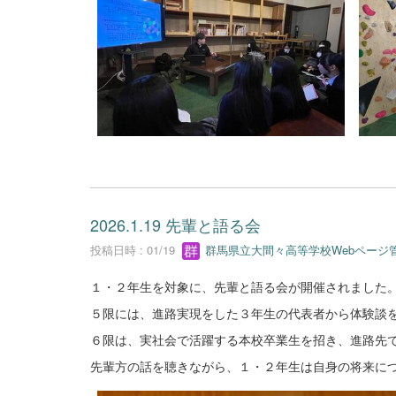
2026.1.19 先輩と語る会
投稿日時 : 01/19
群馬県立大間々高等学校Webページ
１・２年生を対象に、先輩と語る会が開催されました
５限には、進路実現をした３年生の代表者から体験談
６限は、実社会で活躍する本校卒業生を招き、進路先
先輩方の話を聴きながら、１・２年生は自身の将来に