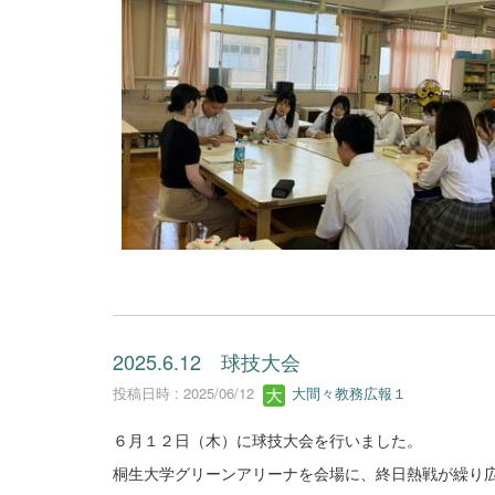
2025.6.12 球技大会
投稿日時 : 2025/06/12
大間々教務広報１
６月１２日（木）に球技大会を行いました。
桐生大学グリーンアリーナを会場に、終日熱戦が繰り