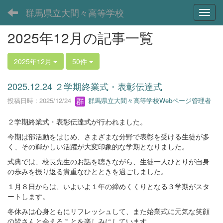
群馬県立大間々高等学校
Toggl
2025年12月の記事一覧
2025年12月
50件
2025.12.24 ２学期終業式・表彰伝達式
投稿日時 : 2025/12/24
群馬県立大間々高等学校Webページ管理者
２学期終業式・表彰伝達式が行われました。
今期は部活動をはじめ、さまざまな分野で表彰を受ける生徒が多
く、その輝かしい活躍が大変印象的な学期となりました。
式典では、校長先生のお話を聴きながら、生徒一人ひとりが自身
の歩みを振り返る貴重なひとときを過ごしました。
１月８日からは、いよいよ１年の締めくくりとなる３学期がスタ
ートします。
冬休みは心身ともにリフレッシュして、また始業式に元気な笑顔
の皆さんと会えることを楽しみにしています。