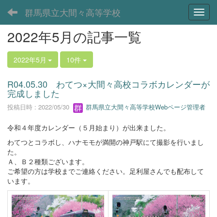
群馬県立大間々高等学校
Toggl
2022年5月の記事一覧
2022年5月
10件
R04.05.30 わてつ×大間々高校コラボカレンダーが
完成しました
投稿日時 : 2022/05/30
群馬県立大間々高等学校Webページ管理者
令和４年度カレンダー（５月始まり）が出来ました。
わてつとコラボし、ハナモモが満開の神戸駅にて撮影を行いまし
た。
Ａ、Ｂ２種類ございます。
ご希望の方は学校までご連絡ください。足利屋さんでも配布して
います。