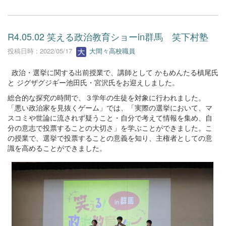
R4.05.02 笑える政治教育ショーin群馬 笑下村塾
投稿日時 : 2022/05/17
大間々高校職員
政治・選挙に関する出前授業で、講師として かもめんたる槙尾氏
と ジグザグジギー池田氏・宮沢氏をお迎えしました。
総合的な探究の時間で、３学年の生徒を対象に行われました。
「悪い政治家を見抜くゲーム」では、「実際の選挙において、マ
スコミや世論に流されず疑うこと・自分で考えて情報を集め、自
分の意志で投票することの大切さ」を学ぶことができました。こ
の授業で、選挙で投票することの意義を知り、主権者としての意
識を高めることができました。