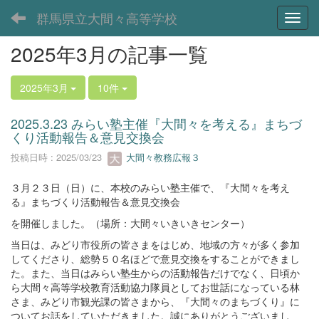
群馬県立大間々高等学校
Toggl
2025年3月の記事一覧
2025年3月
10件
2025.3.23 みらい塾主催『大間々を考える』まちづ
くり活動報告＆意見交換会
投稿日時 : 2025/03/23
大間々教務広報３
３月２３日（日）に、本校のみらい塾主催で、『大間々を考え
る』まちづくり活動報告＆意見交換会
を開催しました。（場所：大間々いきいきセンター）
当日は、みどり市役所の皆さまをはじめ、地域の方々が多く参加
してくださり、総勢５０名ほどで意見交換をすることができまし
た。また、当日はみらい塾生からの活動報告だけでなく、日頃か
ら大間々高等学校教育活動協力隊員としてお世話になっている林
さま、みどり市観光課の皆さまから、『大間々のまちづくり』に
ついてお話をしていただきました。誠にありがとうございまし