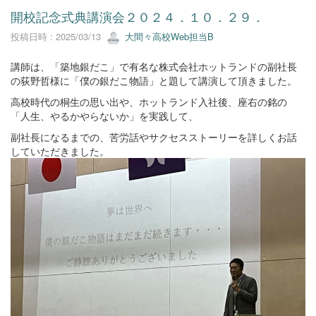
開校記念式典講演会２０２４．１０．２９．
投稿日時 : 2025/03/13
大間々高校Web担当B
講師は、「築地銀だこ」で有名な株式会社ホットランドの副社長
の荻野哲様に「僕の銀だこ物語」と題して講演して頂きました。
高校時代の桐生の思い出や、ホットランド入社後、座右の銘の
「人生、やるかやらないか」を実践して、
副社長になるまでの、苦労話やサクセスストーリーを詳しくお話
していただきました。