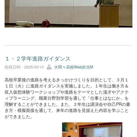
１・２学年進路ガイダンス
投稿日時 : 2025/03/13
大間々高校Web担当M
高校卒業後の進路を考えるきっかけづくりを目的として、３月１
１日（火）に進路ガイダンスを実施しました。１年生は働き方＆
収入仮想体験ワークショップや進路をテーマとした漫才やアクテ
ィブラーニング、職業分野別学習を通して「仕事とはなにか」を
理解することができました。また、２年生は講演会や自己PRの書
き方・模擬面接を通して、来年の進路を見据えた内容を学ぶこと
ができました。