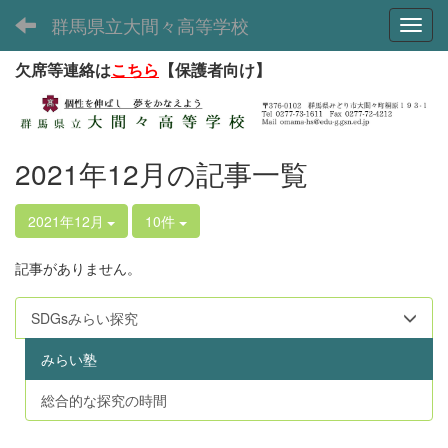
群馬県立大間々高等学校
Toggl
欠席等連絡は
こちら
【保護者向け】
2021年12月の記事一覧
2021年12月
10件
記事がありません。
SDGsみらい探究
みらい塾
総合的な探究の時間