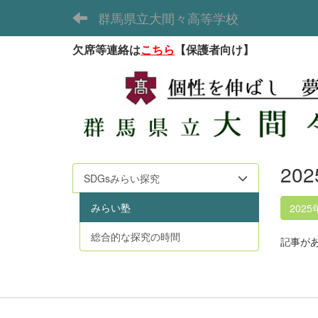
群馬県立大間々高等学校
欠席等連絡は
こちら
【保護者向け】
20
SDGsみらい探究
みらい塾
2025
総合的な探究の時間
記事が