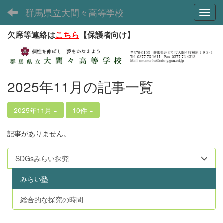
群馬県立大間々高等学校
Toggl
欠席等連絡は
こちら
【保護者向け】
2025年11月の記事一覧
2025年11月
10件
記事がありません。
SDGsみらい探究
みらい塾
総合的な探究の時間