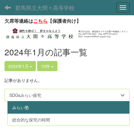
群馬県立大間々高等学校
Toggl
欠席等連絡は
こちら
【保護者向け】
2024年1月の記事一覧
2024年1月
10件
記事がありません。
SDGsみらい探究
みらい塾
総合的な探究の時間