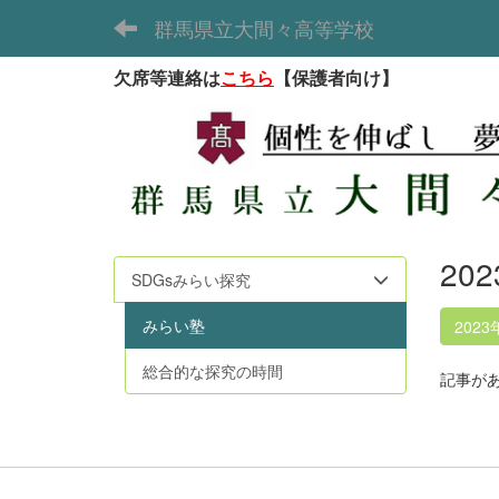
群馬県立大間々高等学校
欠席等連絡は
こちら
【保護者向け】
20
SDGsみらい探究
みらい塾
2023
総合的な探究の時間
記事が