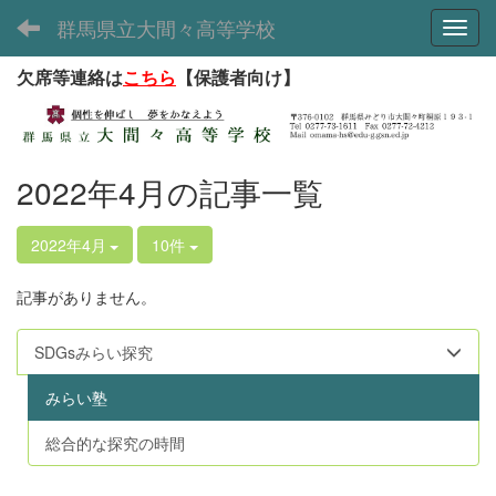
群馬県立大間々高等学校
Toggl
欠席等連絡は
こちら
【保護者向け】
2022年4月の記事一覧
2022年4月
10件
記事がありません。
SDGsみらい探究
みらい塾
総合的な探究の時間