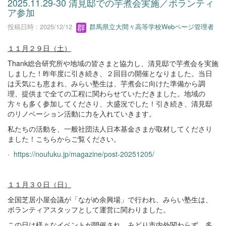
2025.11.29-30 清見邸での芋煮会実施／ボランティ
ア参加
投稿日時 : 2025/12/12
群馬県立大間々高等学校Webページ管理者
１１月２９日（土）
Thank総合研究所や地域の皆さまと協力し、清見邸で芋煮会を実施
しました！昨年度に引き続き、２回目の開催となりました。当日
は天気にも恵まれ、みらい塾生は、芋煮会に向けた準備から調
理、提供まで全ての工程に関わらせていただきました。地域の
方々も多く参加してくださり、大盛況でした！引き続き、清見邸
のリノベーション活動に力を入れていきます。
私たちの活動を、一般社団法人日本基金さまが取材してくださり
ました！こちらからご覧ください。
·
https://noufuku.jp/magazine/post-20251205/
１１月３０日（日）
全国芝居小屋会議が「ながめ余興場」で行われ、みらい塾生は、
ボランティアスタッフとして運営に関わりました。
この日は様々なイベントが開催され、みどり市内外関わらず、多