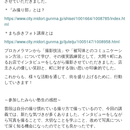
させていただきました。
＊『み撮り部』とは？
https://www.city.midori.gunma.jp/shisei/1001664/1008785/index.ht
ml
＊まち歩きフォト講座とは
https://www.city.midori.gunma.jp/ijuteiju/1005147/1008958.html
プロカメラマンから「撮影技法」や「被写体とのコミュニケーシ
ョン方法」について学び、その後実践練習として、大間々町にあ
るお店でインタビューをしながら撮影させていただきました。店
主さんの優しい笑顔と、町に対する強い思いが印象的でした。
これからも、様々な活動を通して、街を盛り上げるために、行動
していきます！
～参加したみらい塾生の感想～
普段は自分の撮り慣れている撮り方で撮っているので、今回の講
義では、新たな気づきが多くありました。インタビューをしなが
ら写真を撮ることで、大切なことを学ぶこと、改めて写真につい
て深く知る機会になったのでとても良かったです。