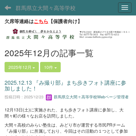
群馬県立大間々高等学校
Toggl
欠席等連絡は
こちら
【保護者向け】
2025年12月の記事一覧
2025年12月
10件
2025.12.13 『み撮り部』まち歩きフォト講座に参
加しました！
投稿日時 : 2025/12/23
群馬県立大間々高等学校Webページ管理者
12月13日(土)に実施された、まち歩きフォト講座に参加し、大
間々町の様々なお店を訪問しました。
大間々高校のみらい塾生は、みどり市が運営する市民PRチーム
『み撮り部』に所属しており、今回はその活動の１つとして参加