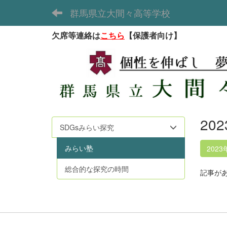
群馬県立大間々高等学校
欠席等連絡は
こちら
【保護者向け】
20
SDGsみらい探究
みらい塾
2023
総合的な探究の時間
記事が