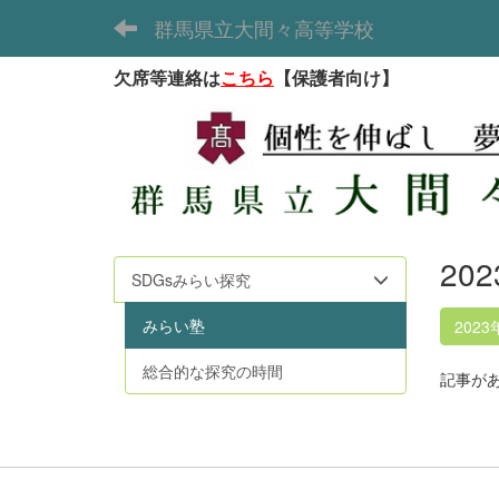
群馬県立大間々高等学校
欠席等連絡は
こちら
【保護者向け】
20
SDGsみらい探究
みらい塾
2023
総合的な探究の時間
記事が