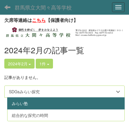
群馬県立大間々高等学校
Toggl
欠席等連絡は
こちら
【保護者向け】
2024年2月の記事一覧
2024年2月
1件
記事がありません。
SDGsみらい探究
みらい塾
総合的な探究の時間